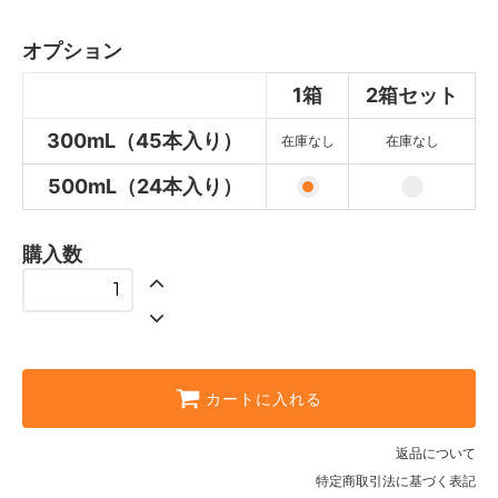
5,360円(内税)
SOLD OUT
オプション
500mL（24本入り）
3,160円(内税)
1箱
2箱セット
300mL（45本入り）
300mL（45本入り）
在庫なし
在庫なし
7,160円(内税)
SOLD OUT
500mL（24本入り）
500mL（24本入り）
4,760円(内税)
購入数
カートに入れる
返品について
特定商取引法に基づく表記