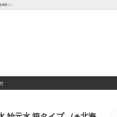
地域除く）
エナジー（清涼飲料水）
のおはなし
除菌・抗菌アイテム
きりしまの名水「始元水」のこ
せ
 始元水 箱タイプ （※北海